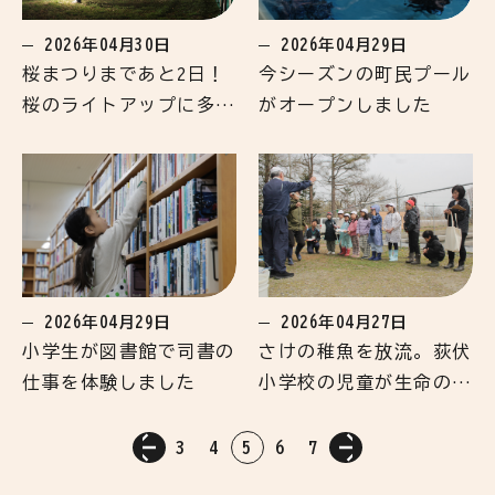
2026年04月30日
2026年04月29日
桜まつりまであと2日！
今シーズンの町民プール
桜のライトアップに多く
がオープンしました
の方が訪れる
2026年04月27日
2026年04月29日
さけの稚魚を放流。荻伏
小学生が図書館で司書の
小学校の児童が生命の尊
仕事を体験しました
さを学ぶ
<
3
4
5
6
7
>