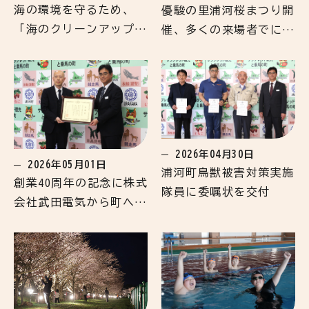
海の環境を守るため、
優駿の里浦河桜まつり開
「海のクリーンアップ大
催、多くの来場者でにぎ
作戦」開催
わう
2026年04月30日
2026年05月01日
浦河町鳥獣被害対策実施
創業40周年の記念に株式
隊員に委嘱状を交付
会社武田電気から町へ寄
贈